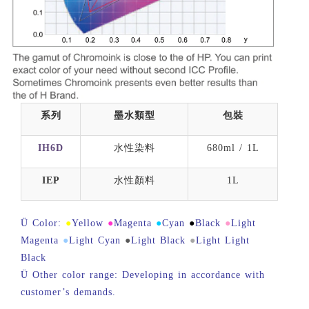
系列
墨水類型
包裝
IH6D
水性染料
680ml / 1L
IEP
水性顏料
1L
Ü
Color:
●
Yellow
●
Magenta
●
Cyan
●
Black
●
Light
Magenta
●
Light Cyan
●
Light Black
●
Light Light
Black
Ü
Other color range: Developing in accordance with
customer’s demands.